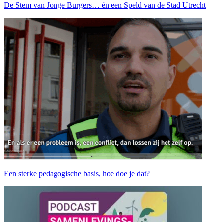
De Stem van Jonge Burgers… én een Speld van de Stad Utrecht
Een sterke pedagogische basis, hoe doe je dat?