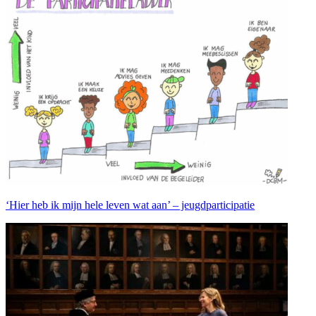
‘Hier heb ik mijn hele leven wat aan’ – jeugdparticipatie