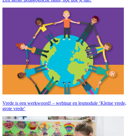
Vrede is een werkwoord! – webinar en lesmodule ‘Kleine vrede,
grote vrede’