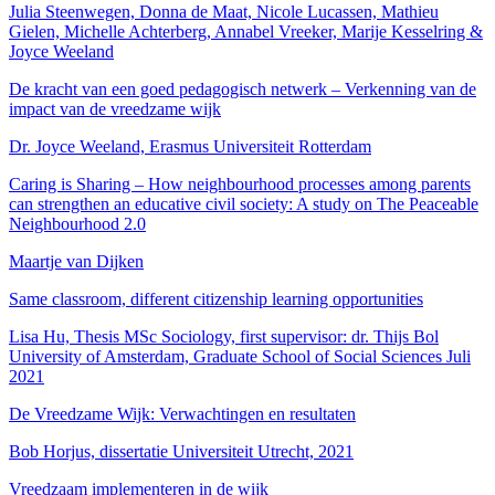
Julia Steenwegen, Donna de Maat, Nicole Lucassen, Mathieu
Gielen, Michelle Achterberg, Annabel Vreeker, Marije Kesselring &
Joyce Weeland
De kracht van een goed pedagogisch netwerk – Verkenning van de
impact van de vreedzame wijk
Dr. Joyce Weeland, Erasmus Universiteit Rotterdam
Caring is Sharing – How neighbourhood processes among parents
can strengthen an educative civil society: A study on The Peaceable
Neighbourhood 2.0
Maartje van Dijken
Same classroom, different citizenship learning opportunities
Lisa Hu, Thesis MSc Sociology, first supervisor: dr. Thijs Bol
University of Amsterdam, Graduate School of Social Sciences Juli
2021
De Vreedzame Wijk: Verwachtingen en resultaten
Bob Horjus, dissertatie Universiteit Utrecht, 2021
Vreedzaam implementeren in de wijk